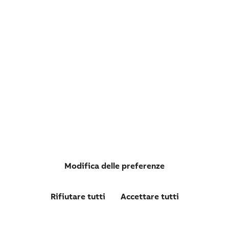
LS31P13B11 CONT. 1NA+1NC TESTA A PISTONCINO CON
ROTELLA IN PLASTICA
Modifica delle preferenze
Rifiutare tutti
Accettare tutti