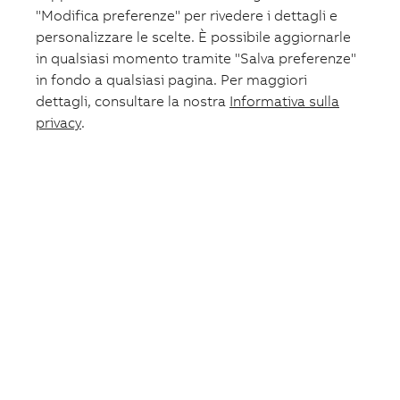
"Modifica preferenze" per rivedere i dettagli e
Disclosure Ambientale
personalizzare le scelte. È possibile aggiornarle
Strumenti
in qualsiasi momento tramite "Salva preferenze"
in fondo a qualsiasi pagina. Per maggiori
Strumenti
dettagli, consultare la nostra
Informativa sulla
Strumenti
privacy
.
Architetture tipiche in DWG
Listino prezzi
Cataloghi e documentazione
Configuratori e selettori
Promozioni
Soluzioni
Soluzioni
Soluzioni
Intelligent distribution
Data Center
Casa Aumentata
Mobilità Aumentata
Edifici Aumentati
Machine