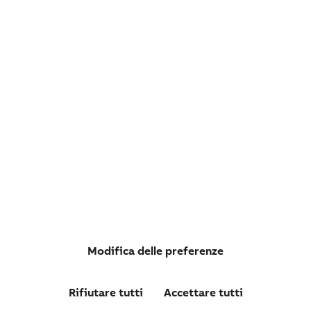
Emax 3 - E6.3
Interruttori aperti Emax 3 con sganciatore di protezione elettronico
Ekip Aware Iu fino a 6300A
Modifica delle preferenze
Rifiutare tutti
Accettare tutti