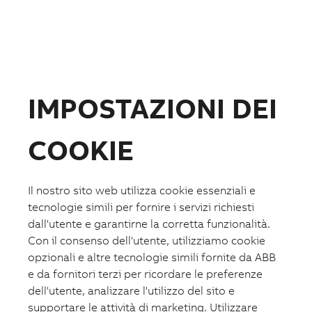
Finecorsa
Safety e dispositivi di sicurezza
Relè elettronici e di controllo
Soluzioni per energie rinnovabili
Ekip UP+ con IPS
Scaricatori OVR PV
Interruttori scatolati e manovra-sezionatori per
IMPOSTAZIONI DEI
fotovoltaico
Interruttori aperti e manovra-sezionatori per
fotovoltaico
COOKIE
Interruttori magnetotermici fotovoltaico
Relè di interfaccia
Sistemi di ricarica
Il nostro sito web utilizza cookie essenziali e
Ricarica veicoli elettrici in AC
tecnologie simili per fornire i servizi richiesti
Ricarica veicoli elettrici in DC
dall'utente e garantirne la corretta funzionalità.
Controllore dinamico di carichi C-Kit
Con il consenso dell'utente, utilizziamo cookie
opzionali e altre tecnologie simili fornite da ABB
Prodotti per l’installazione
Sistemi di canalizzazione metallica e in plastica
e da fornitori terzi per ricordare le preferenze
Protezione cavi
dell'utente, analizzare l'utilizzo del sito e
Soluzioni per il fissaggio
supportare le attività di marketing. Utilizzare