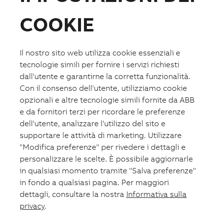
Disclosure Ambientale
COOKIE
Strumenti
Strumenti
Il nostro sito web utilizza cookie essenziali e
tecnologie simili per fornire i servizi richiesti
Strumenti
Architetture tipiche in DWG
dall'utente e garantirne la corretta funzionalità.
Listino prezzi
Con il consenso dell'utente, utilizziamo cookie
Cataloghi e documentazione
opzionali e altre tecnologie simili fornite da ABB
Configuratori e selettori
Promozioni
e da fornitori terzi per ricordare le preferenze
dell'utente, analizzare l'utilizzo del sito e
Soluzioni
supportare le attività di marketing. Utilizzare
"Modifica preferenze" per rivedere i dettagli e
Soluzioni
personalizzare le scelte. È possibile aggiornarle
Soluzioni
in qualsiasi momento tramite "Salva preferenze"
Intelligent distribution
in fondo a qualsiasi pagina. Per maggiori
Data Center
Casa Aumentata
dettagli, consultare la nostra
Informativa sulla
Mobilità Aumentata
privacy
.
Edifici Aumentati
Machine