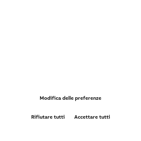
Modifica delle preferenze
Calze e spiraline
Rifiutare tutti
Accettare tutti
Per applicazioni generiche e per settore ferroviario