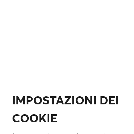
Fotovoltaico
Formazione
ABB.com
IMPOSTAZIONI DEI
COOKIE
Lista preferiti