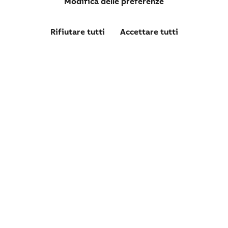
Modifica delle preferenze
Rifiutare tutti
Accettare tutti
CMCT501
TRASFORMATORE DI CORRENTE 50/1 A