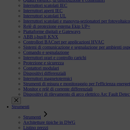
Quadri elettrici, di distribuzione e contenitori
Interruttori scatolati IEC
Interruttori aperti IEC
Interruttori scatolati UL
Interruttori scatolati e manovra-sezionatori per fotovoltaico
Relè di protezione esterna Ekip UP+
Piattaforme digitali e Gateways
ABB i-bus® KNX
Controllori BACnet per applicazioni HVAC
Sistemi di comunicazione e segnalazione per ambienti ospe
Comando e segnalazione
Interruttori orari e controllo carichi
Protezione e sicurezza
Contattori modulari
Dispositivi differenziali
Interruttori magnetotermici
Strumenti di misura e monitoraggio per l'efficienza energet
Monitor e relè di corrente differenziali
Dispositivi di rilevamento di arco elettrico Arc Fault De
Strumenti
Strumenti
Architetture tipiche in DWG
Listino prezzi