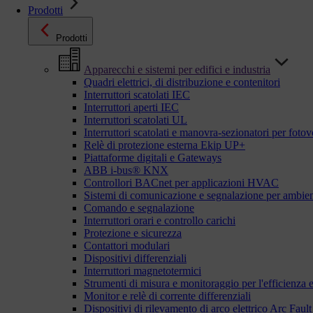
Prodotti
Prodotti
Apparecchi e sistemi per edifici e industria
Quadri elettrici, di distribuzione e contenitori
Interruttori scatolati IEC
Interruttori aperti IEC
Interruttori scatolati UL
Interruttori scatolati e manovra-sezionatori per fotov
Relè di protezione esterna Ekip UP+
Piattaforme digitali e Gateways
ABB i-bus® KNX
Controllori BACnet per applicazioni HVAC
Sistemi di comunicazione e segnalazione per ambient
Comando e segnalazione
Interruttori orari e controllo carichi
Protezione e sicurezza
Contattori modulari
Dispositivi differenziali
Interruttori magnetotermici
Strumenti di misura e monitoraggio per l'efficienza 
Monitor e relè di corrente differenziali
Dispositivi di rilevamento di arco elettrico Arc Fa