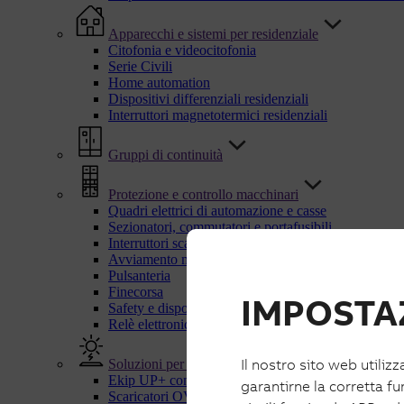
Apparecchi e sistemi per residenziale
Citofonia e videocitofonia
Serie Civili
Home automation
Dispositivi differenziali residenziali
Interruttori magnetotermici residenziali
Gruppi di continuità
Protezione e controllo macchinari
Quadri elettrici di automazione e casse
Sezionatori, commutatori e portafusibili
Interruttori scatolati UL
Avviamento motori
Pulsanteria
Finecorsa
IMPOSTAZ
Safety e dispositivi di sicurezza
Relè elettronici e di controllo
Il nostro sito web utilizz
Soluzioni per energie rinnovabili
Ekip UP+ con IPS
garantirne la corretta fu
Scaricatori OVR PV