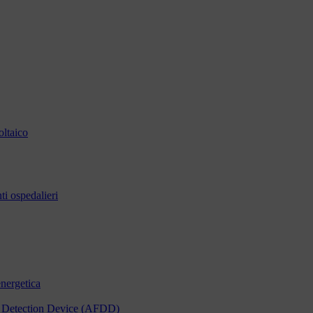
oltaico
i ospedalieri
energetica
ult Detection Device (AFDD)