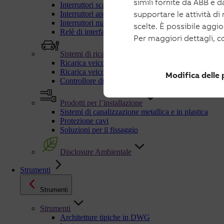
simili fornite da ABB e da
Interruttori scatolati e manovra-sezionatori per fotov
supportare le attività di
Interruttori aperti e manovra-sezionatori per fotovolt
Interruttori magnetotermici fotovoltaico
scelte. È possibile aggi
Relè di interfaccia
Per maggiori dettagli, c
Sistemi di ricarica
Ricarica veicoli elettrici in AC
Ricarica veicoli elettrici in DC
Modifica delle
Controllore dinamico di carichi C-Kit
Prodotti per l’installazione
Sistemi di canalizzazione metallica e in plastica
Protezione cavi
Soluzioni per il fissaggio
Disclosure Ambientale
Strumenti
Strumenti
Strumenti
Architetture tipiche in DWG