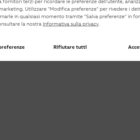
 fornitori terzi per ricordare le preferenze dell'utente, analizza
oltaico
 marketing. Utilizzare "Modifica preferenze" per rivedere i det
aico
ornarle in qualsiasi momento tramite "Salva preferenze" in fo
onsultare la nostra
Informativa sulla privacy
.
 preferenze
Rifiutare tutti
Accet