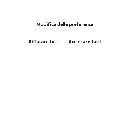
EH 024 1
CTA/50 TRASFORMATORE DI CORRENTE
Modifica delle preferenze
Rifiutare tutti
Accettare tutti