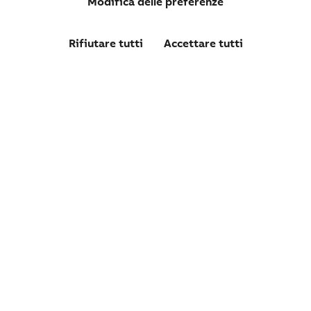
Modifica delle preferenze
Rifiutare tutti
Accettare tutti
OVRPV22401000TS
OVR PV T1-T2 12.5-1000 P TS QS