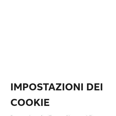
Fotovoltaico
Formazione
ABB.com
IMPOSTAZIONI DEI
COOKIE
Lista preferiti