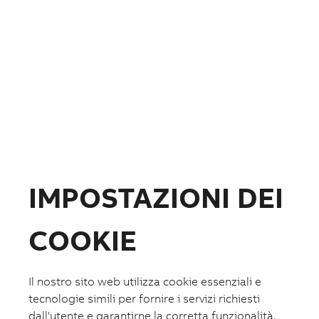
Disclosure Ambientale
Strumenti
Strumenti
Strumenti
Architetture tipiche in DWG
Listino prezzi
Cataloghi e documentazione
Configuratori e selettori
Promozioni
Soluzioni
IMPOSTAZIONI DEI
Soluzioni
COOKIE
Soluzioni
Intelligent distribution
Data Center
Casa Aumentata
Il nostro sito web utilizza cookie essenziali e
Mobilità Aumentata
tecnologie simili per fornire i servizi richiesti
Edifici Aumentati
dall'utente e garantirne la corretta funzionalità.
Machine