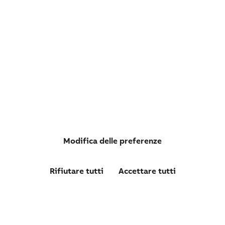
CMENS23S
RELÈ DI MONITORAGGIO DEL LIVELLO DI LIQUIDI UP-
DOWN 110 E 230 AC
Modifica delle preferenze
Rifiutare tutti
Accettare tutti