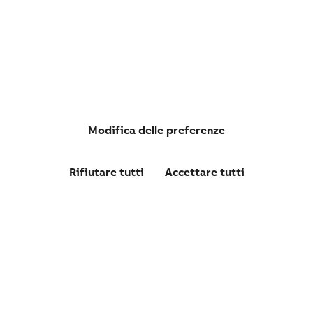
CMCT2001
TRASFORMATORE DI CORRENTE 200/1 A
Modifica delle preferenze
Rifiutare tutti
Accettare tutti