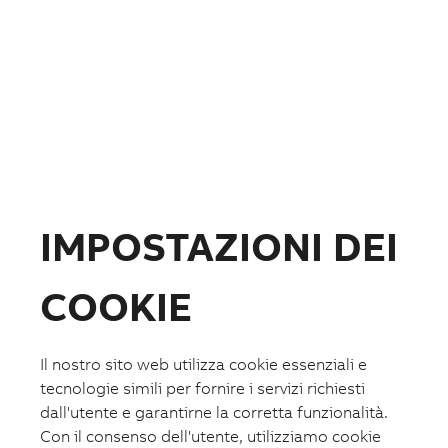
Disclosure Ambientale
Strumenti
Strumenti
Strumenti
Architetture tipiche in DWG
Listino prezzi
Cataloghi e documentazione
Configuratori e selettori
Promozioni
IMPOSTAZIONI DEI
Soluzioni
COOKIE
Soluzioni
Soluzioni
Intelligent distribution
Il nostro sito web utilizza cookie essenziali e
Data Center
tecnologie simili per fornire i servizi richiesti
Casa Aumentata
Mobilità Aumentata
dall'utente e garantirne la corretta funzionalità.
Edifici Aumentati
Con il consenso dell'utente, utilizziamo cookie
Machine