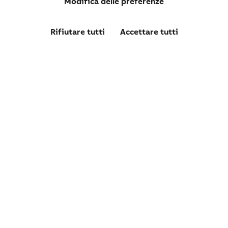
Modifica delle preferenze
Rifiutare tutti
Accettare tutti
DS202CRLC40AC30
DS202CR L INTERRUTTORE DIFFERENZIALE
MAGNETOTERMICO 4,5KA 2P AC C40 30MA
Confronta