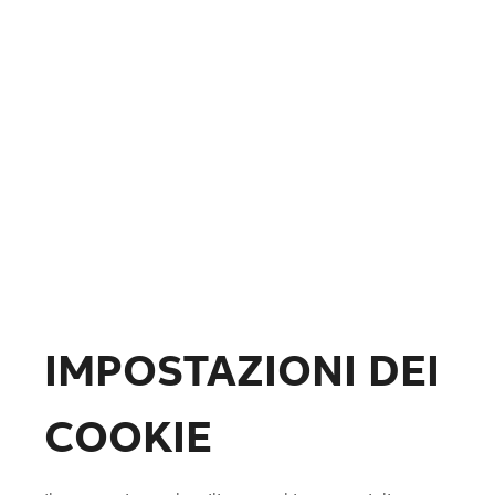
Fotovoltaico
Formazione
ABB.com
IMPOSTAZIONI DEI
COOKIE
Lista preferiti