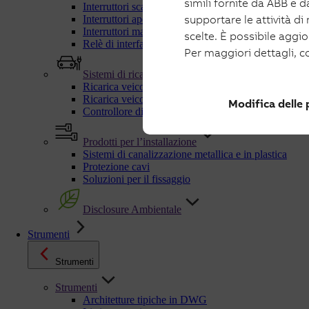
simili fornite da ABB e da
Interruttori scatolati e manovra-sezionatori per fotov
supportare le attività di
Interruttori aperti e manovra-sezionatori per fotovolt
Interruttori magnetotermici fotovoltaico
scelte. È possibile aggi
Relè di interfaccia
Per maggiori dettagli, c
Sistemi di ricarica
Ricarica veicoli elettrici in AC
Ricarica veicoli elettrici in DC
Modifica delle
Controllore dinamico di carichi C-Kit
Prodotti per l’installazione
Sistemi di canalizzazione metallica e in plastica
Protezione cavi
Soluzioni per il fissaggio
Disclosure Ambientale
Strumenti
Strumenti
Strumenti
Architetture tipiche in DWG