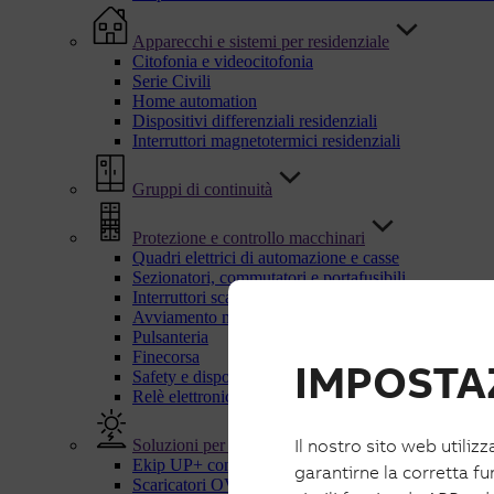
Apparecchi e sistemi per residenziale
Citofonia e videocitofonia
Serie Civili
Home automation
Dispositivi differenziali residenziali
Interruttori magnetotermici residenziali
Gruppi di continuità
Protezione e controllo macchinari
Quadri elettrici di automazione e casse
Sezionatori, commutatori e portafusibili
Interruttori scatolati UL
Avviamento motori
Pulsanteria
Finecorsa
IMPOSTAZ
Safety e dispositivi di sicurezza
Relè elettronici e di controllo
Il nostro sito web utilizz
Soluzioni per energie rinnovabili
Ekip UP+ con IPS
garantirne la corretta fu
Scaricatori OVR PV