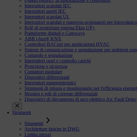
Quadri elettrici, di distribuzione e contenitori
Interruttori scatolati IEC
Interruttori aperti IEC
Interruttori scatolati UL
Interruttori scatolati e manovra-sezionatori per fotovoltaico
Relè di protezione esterna Ekip UP+
Piattaforme digitali e Gateways
ABB i-bus® KNX
Controllori BACnet per applicazioni HVAC
Sistemi di comunicazione e segnalazione per ambienti ospe
Comando e segnalazione
Interruttori orari e controllo carichi
Protezione e sicurezza
Contattori modulari
Dispositivi differenziali
Interruttori magnetotermici
Strumenti di misura e monitoraggio per l'efficienza energet
Monitor e relè di corrente differenziali
Dispositivi di rilevamento di arco elettrico Arc Fault De
Strumenti
Strumenti
Architetture tipiche in DWG
Listino prezzi