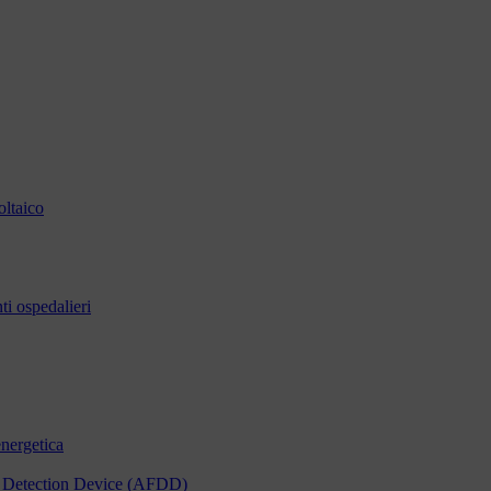
oltaico
i ospedalieri
energetica
ult Detection Device (AFDD)