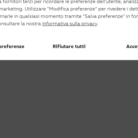
 fornitori terzi per ricordare le preferenze dell'utente, analizza
oltaico
 marketing. Utilizzare "Modifica preferenze" per rivedere i det
aico
ornarle in qualsiasi momento tramite "Salva preferenze" in fo
onsultare la nostra
Informativa sulla privacy
.
 preferenze
Rifiutare tutti
Accet