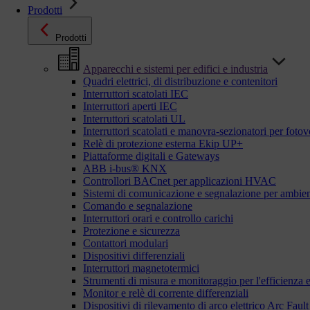
Prodotti
Prodotti
Apparecchi e sistemi per edifici e industria
Quadri elettrici, di distribuzione e contenitori
Interruttori scatolati IEC
Interruttori aperti IEC
Interruttori scatolati UL
Interruttori scatolati e manovra-sezionatori per fotov
Relè di protezione esterna Ekip UP+
Piattaforme digitali e Gateways
ABB i-bus® KNX
Controllori BACnet per applicazioni HVAC
Sistemi di comunicazione e segnalazione per ambient
Comando e segnalazione
Interruttori orari e controllo carichi
Protezione e sicurezza
Contattori modulari
Dispositivi differenziali
Interruttori magnetotermici
Strumenti di misura e monitoraggio per l'efficienza 
Monitor e relè di corrente differenziali
Dispositivi di rilevamento di arco elettrico Arc Fa