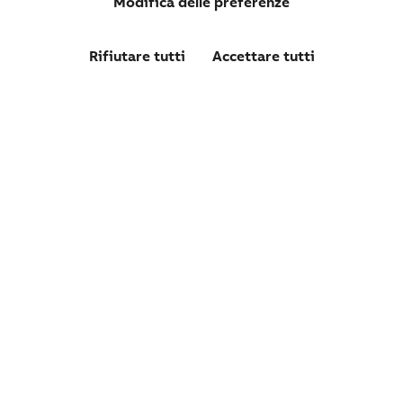
Modifica delle preferenze
Rifiutare tutti
Accettare tutti
05772
FISSACAVI PLASTICA DIAMETRO 6 GRIGIO 200 PZ
Confronta