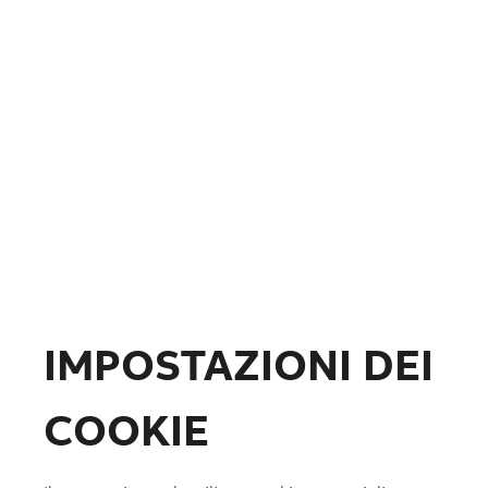
Fotovoltaico
Formazione
ABB.com
IMPOSTAZIONI DEI
COOKIE
Lista preferiti