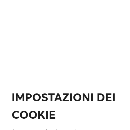
Fotovoltaico
Formazione
ABB.com
IMPOSTAZIONI DEI
COOKIE
Lista preferiti