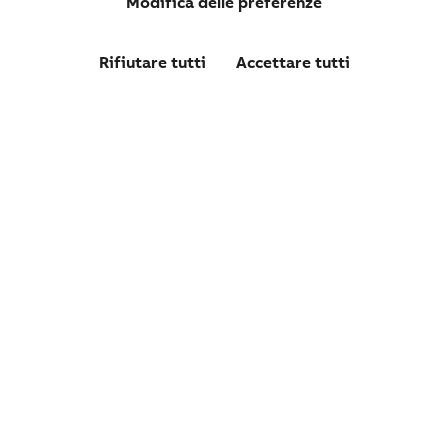
Modifica delle preferenze
Rifiutare tutti
Accettare tutti
07652