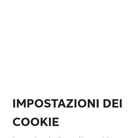
Fotovoltaico
Formazione
ABB.com
IMPOSTAZIONI DEI
COOKIE
Lista preferiti