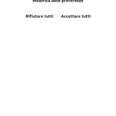
Modifica delle preferenze
Rifiutare tutti
Accettare tutti
06708