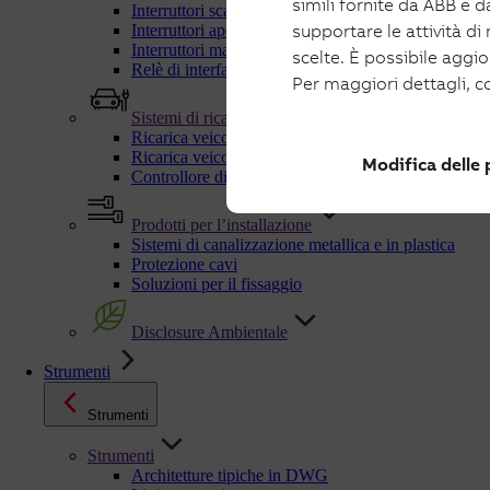
simili fornite da ABB e da
Interruttori scatolati e manovra-sezionatori per fotov
supportare le attività di
Interruttori aperti e manovra-sezionatori per fotovolt
Interruttori magnetotermici fotovoltaico
scelte. È possibile aggi
Relè di interfaccia
Per maggiori dettagli, c
Sistemi di ricarica
Ricarica veicoli elettrici in AC
Ricarica veicoli elettrici in DC
Modifica delle
Controllore dinamico di carichi C-Kit
Prodotti per l’installazione
Sistemi di canalizzazione metallica e in plastica
Protezione cavi
Soluzioni per il fissaggio
Disclosure Ambientale
Strumenti
Strumenti
Strumenti
Architetture tipiche in DWG