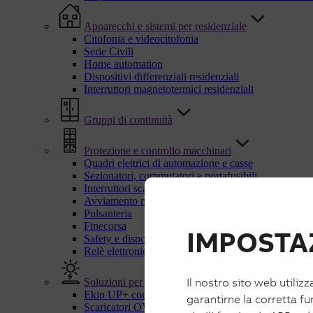
Apparecchi e sistemi per residenziale
Citofonia e videocitofonia
Serie Civili
Home automation
Dispositivi differenziali residenziali
Interruttori magnetotermici residenziali
Gruppi di continuità
Protezione e controllo macchinari
Quadri elettrici di automazione e casse
Sezionatori, commutatori e portafusibili
Interruttori scatolati UL
Avviamento motori
Pulsanteria
Finecorsa
IMPOSTAZ
Safety e dispositivi di sicurezza
Relè elettronici e di controllo
Il nostro sito web utilizz
Soluzioni per energie rinnovabili
Ekip UP+ con IPS
garantirne la corretta fu
Scaricatori OVR PV