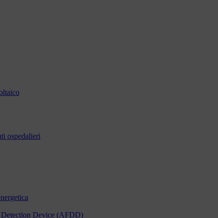
oltaico
i ospedalieri
energetica
ult Detection Device (AFDD)