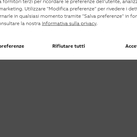
 fornitori terzi per ricordare le preferenze dell'utente, analizza
oltaico
 marketing. Utilizzare "Modifica preferenze" per rivedere i det
aico
ornarle in qualsiasi momento tramite "Salva preferenze" in fo
onsultare la nostra
Informativa sulla privacy
.
 preferenze
Rifiutare tutti
Accet