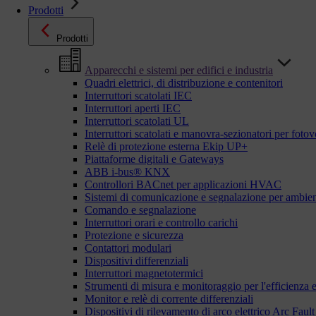
Prodotti
Prodotti
Apparecchi e sistemi per edifici e industria
Quadri elettrici, di distribuzione e contenitori
Interruttori scatolati IEC
Interruttori aperti IEC
Interruttori scatolati UL
Interruttori scatolati e manovra-sezionatori per fotov
Relè di protezione esterna Ekip UP+
Piattaforme digitali e Gateways
ABB i-bus® KNX
Controllori BACnet per applicazioni HVAC
Sistemi di comunicazione e segnalazione per ambient
Comando e segnalazione
Interruttori orari e controllo carichi
Protezione e sicurezza
Contattori modulari
Dispositivi differenziali
Interruttori magnetotermici
Strumenti di misura e monitoraggio per l'efficienza 
Monitor e relè di corrente differenziali
Dispositivi di rilevamento di arco elettrico Arc Fa