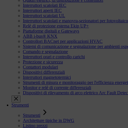
Quadri elettrici, di distribuzione e contenitori
Interruttori scatolati IEC
Interruttori aperti IEC
Interruttori scatolati UL
Interruttori scatolati e manovra-sezionatori per fotovoltaico
Relè di protezione esterna Ekip UP+
Piattaforme digitali e Gateways
ABB i-bus® KNX
Controllori BACnet per applicazioni HVAC
Sistemi di comunicazione e segnalazione per ambienti ospe
Comando e segnalazione
Interruttori orari e controllo carichi
Protezione e sicurezza
Contattori modulari
Dispositivi differenziali
Interruttori magnetotermici
Strumenti di misura e monitoraggio per l'efficienza energet
Monitor e relè di corrente differenziali
Dispositivi di rilevamento di arco elettrico Arc Fault De
Strumenti
Strumenti
Architetture tipiche in DWG
Listino prezzi