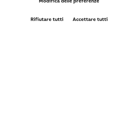
Modifica delle preferenze
41A18X31
MISTRAL41F INCASSO PORTA CIECA 54M
Rifiutare tutti
Accettare tutti
Confronta