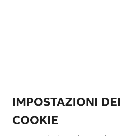
Fotovoltaico
Formazione
ABB.com
IMPOSTAZIONI DEI
COOKIE
Lista preferiti