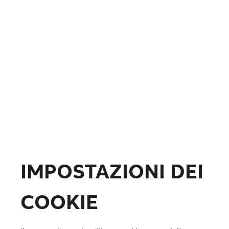
Fotovoltaico
Formazione
ABB.com
IMPOSTAZIONI DEI
COOKIE
Lista preferiti