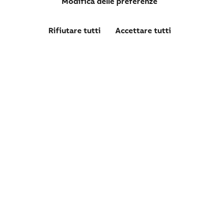
Modifica delle preferenze
Rifiutare tutti
Accettare tutti
1SDA102451R1
XT5N 400 Ekip Dip LSI In250 3p FF UL/CSA