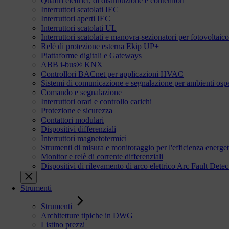
Quadri elettrici, di distribuzione e contenitori
Interruttori scatolati IEC
Interruttori aperti IEC
Interruttori scatolati UL
Interruttori scatolati e manovra-sezionatori per fotovoltaico
Relè di protezione esterna Ekip UP+
Piattaforme digitali e Gateways
ABB i-bus® KNX
Controllori BACnet per applicazioni HVAC
Sistemi di comunicazione e segnalazione per ambienti ospe
Comando e segnalazione
Interruttori orari e controllo carichi
Protezione e sicurezza
Contattori modulari
Dispositivi differenziali
Interruttori magnetotermici
Strumenti di misura e monitoraggio per l'efficienza energet
Monitor e relè di corrente differenziali
Dispositivi di rilevamento di arco elettrico Arc Fault De
Strumenti
Strumenti
Architetture tipiche in DWG
Listino prezzi