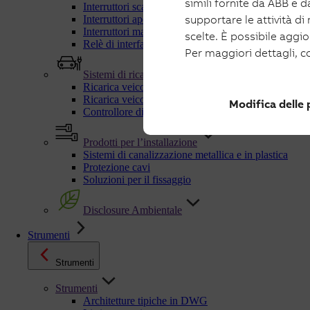
simili fornite da ABB e da
Interruttori scatolati e manovra-sezionatori per fotov
supportare le attività di
Interruttori aperti e manovra-sezionatori per fotovolt
Interruttori magnetotermici fotovoltaico
scelte. È possibile aggi
Relè di interfaccia
Per maggiori dettagli, c
Sistemi di ricarica
Ricarica veicoli elettrici in AC
Ricarica veicoli elettrici in DC
Modifica delle
Controllore dinamico di carichi C-Kit
Prodotti per l’installazione
Sistemi di canalizzazione metallica e in plastica
Protezione cavi
Soluzioni per il fissaggio
Disclosure Ambientale
Strumenti
Strumenti
Strumenti
Architetture tipiche in DWG