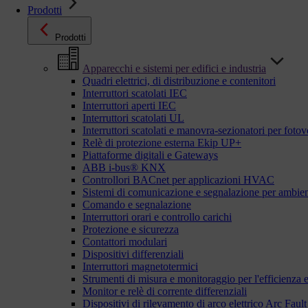
Prodotti
Prodotti
Apparecchi e sistemi per edifici e industria
Quadri elettrici, di distribuzione e contenitori
Interruttori scatolati IEC
Interruttori aperti IEC
Interruttori scatolati UL
Interruttori scatolati e manovra-sezionatori per fotov
Relè di protezione esterna Ekip UP+
Piattaforme digitali e Gateways
ABB i-bus® KNX
Controllori BACnet per applicazioni HVAC
Sistemi di comunicazione e segnalazione per ambient
Comando e segnalazione
Interruttori orari e controllo carichi
Protezione e sicurezza
Contattori modulari
Dispositivi differenziali
Interruttori magnetotermici
Strumenti di misura e monitoraggio per l'efficienza 
Monitor e relè di corrente differenziali
Dispositivi di rilevamento di arco elettrico Arc Fa