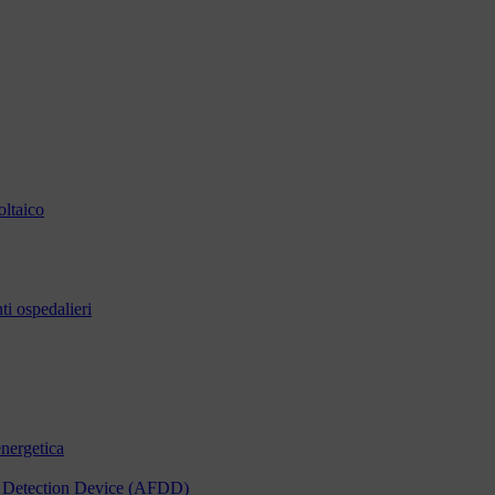
oltaico
i ospedalieri
energetica
ult Detection Device (AFDD)