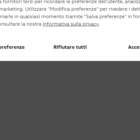
 fornitori terzi per ricordare le preferenze dell'utente, analizza
oltaico
 marketing. Utilizzare "Modifica preferenze" per rivedere i det
aico
ornarle in qualsiasi momento tramite "Salva preferenze" in fo
onsultare la nostra
Informativa sulla privacy
.
 preferenze
Rifiutare tutti
Accet