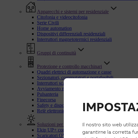
Apparecchi e sistemi per residenziale
Citofonia e videocitofonia
Serie Civili
Home automation
Dispositivi differenziali residenziali
Interruttori magnetotermici residenziali
Gruppi di continuità
Protezione e controllo macchinari
Quadri elettrici di automazione e casse
Sezionatori, commutatori e portafusibili
Interruttori scatolati UL
Avviamento motori
Pulsanteria
Finecorsa
IMPOSTAZ
Safety e dispositivi di sicurezza
Relè elettronici e di controllo
Il nostro sito web utilizz
Soluzioni per energie rinnovabili
Ekip UP+ con IPS
garantirne la corretta fu
Scaricatori OVR PV