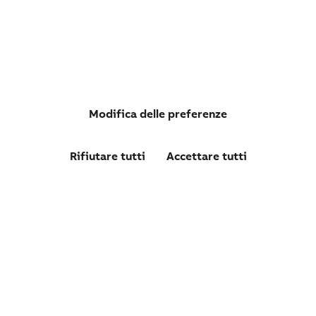
S802PVSP63
Modifica delle preferenze
S802PV-SP63 INTERRUTTORE AUTOMATICO 5KA 2P
Rifiutare tutti
Accettare tutti