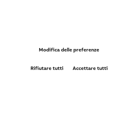
S802PVSP80
Modifica delle preferenze
S802PV-SP80 INTERRUTTORE AUTOMATICO 5KA 2P
Rifiutare tutti
Accettare tutti