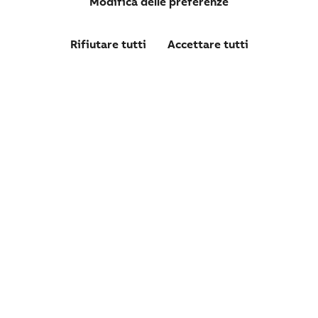
Modifica delle preferenze
Rifiutare tutti
Accettare tutti
1SDA115434R1
E4.2S-A MS/DC-E 2000A 1500V 4p W MP
Confronta