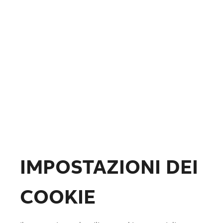
Fotovoltaico
Formazione
ABB.com
IMPOSTAZIONI DEI
COOKIE
Lista preferiti