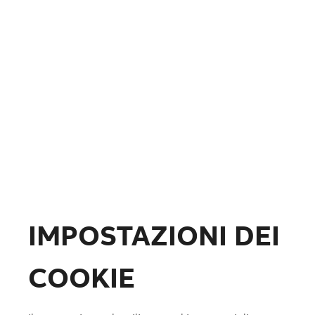
Fotovoltaico
Formazione
ABB.com
IMPOSTAZIONI DEI
COOKIE
Lista preferiti