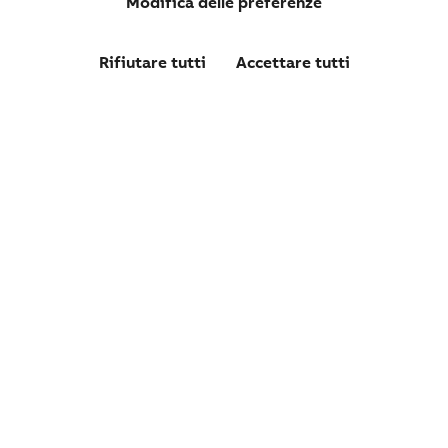
Modifica delle preferenze
Rifiutare tutti
Accettare tutti
1SDA113802R1
E6.2V-A/E 5000 Ekip Dip LSI 4p WMP
Confronta