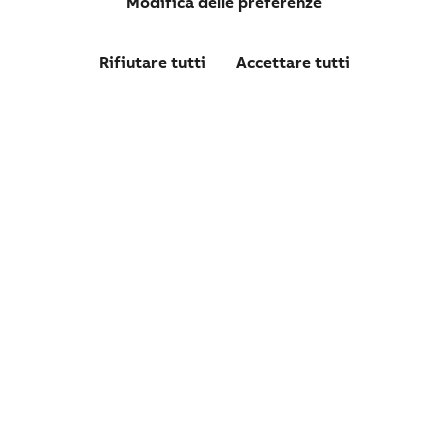
Modifica delle preferenze
Rifiutare tutti
Accettare tutti
1SDA121146R1
E4.2H/E12 4000 Ekip Touch LSIG 3p WMP
Confronta