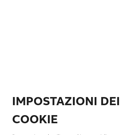
Fotovoltaico
Formazione
ABB.com
IMPOSTAZIONI DEI
COOKIE
Lista preferiti