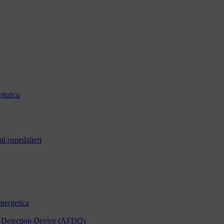
oltaico
i ospedalieri
energetica
ult Detection Device (AFDD)