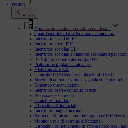
Prodotti
Prodotti
Apparecchi e sistemi per edifici e industria
Quadri elettrici, di distribuzione e contenitori
Interruttori scatolati IEC
Interruttori aperti IEC
Interruttori scatolati UL
Interruttori scatolati e manovra-sezionatori per fotov
Relè di protezione esterna Ekip UP+
Piattaforme digitali e Gateways
ABB i-bus® KNX
Controllori BACnet per applicazioni HVAC
Sistemi di comunicazione e segnalazione per ambient
Comando e segnalazione
Interruttori orari e controllo carichi
Protezione e sicurezza
Contattori modulari
Dispositivi differenziali
Interruttori magnetotermici
Strumenti di misura e monitoraggio per l'efficienza 
Monitor e relè di corrente differenziali
Dispositivi di rilevamento di arco elettrico Arc Fa