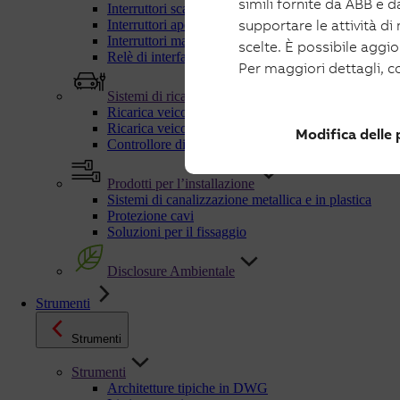
simili fornite da ABB e da
Interruttori scatolati e manovra-sezionatori per fotov
supportare le attività di
Interruttori aperti e manovra-sezionatori per fotovolt
Interruttori magnetotermici fotovoltaico
scelte. È possibile aggi
Relè di interfaccia
Per maggiori dettagli, c
Sistemi di ricarica
Ricarica veicoli elettrici in AC
Ricarica veicoli elettrici in DC
Modifica delle
Controllore dinamico di carichi C-Kit
Prodotti per l’installazione
Sistemi di canalizzazione metallica e in plastica
Protezione cavi
Soluzioni per il fissaggio
Disclosure Ambientale
Strumenti
Strumenti
Strumenti
Architetture tipiche in DWG