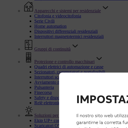
Apparecchi e sistemi per residenziale
Citofonia e videocitofonia
Serie Civili
Home automation
Dispositivi differenziali residenziali
Interruttori magnetotermici residenziali
Gruppi di continuità
Protezione e controllo macchinari
Quadri elettrici di automazione e casse
Sezionatori, commutatori e portafusibili
Interruttori scatolati UL
Avviamento motori
Pulsanteria
Finecorsa
IMPOSTAZ
Safety e dispositivi di sicurezza
Relè elettronici e di controllo
Il nostro sito web utilizz
Soluzioni per energie rinnovabili
Ekip UP+ con IPS
garantirne la corretta fu
Scaricatori OVR PV