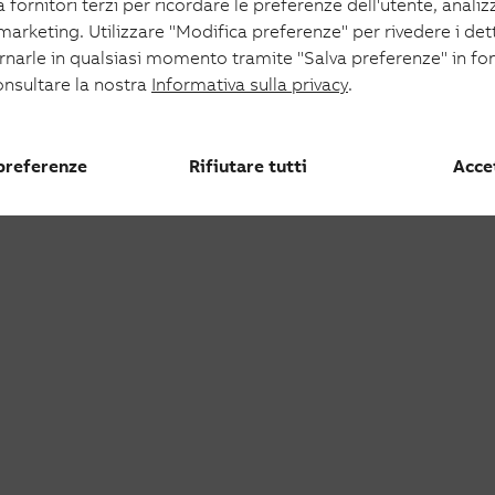
 fornitori terzi per ricordare le preferenze dell'utente, analizza
oltaico
 marketing. Utilizzare "Modifica preferenze" per rivedere i det
aico
ornarle in qualsiasi momento tramite "Salva preferenze" in fo
onsultare la nostra
Informativa sulla privacy
.
 preferenze
Rifiutare tutti
Accet