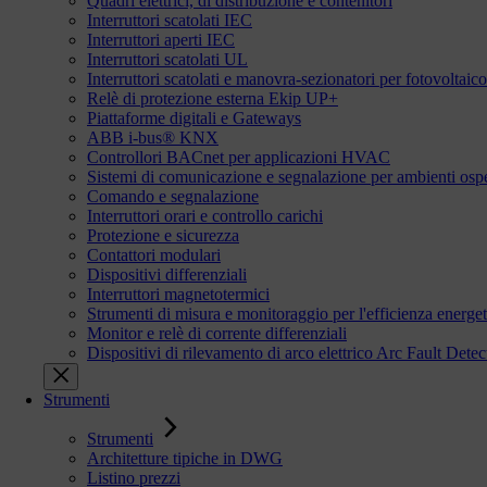
Quadri elettrici, di distribuzione e contenitori
Interruttori scatolati IEC
Interruttori aperti IEC
Interruttori scatolati UL
Interruttori scatolati e manovra-sezionatori per fotovoltaico
Relè di protezione esterna Ekip UP+
Piattaforme digitali e Gateways
ABB i-bus® KNX
Controllori BACnet per applicazioni HVAC
Sistemi di comunicazione e segnalazione per ambienti ospe
Comando e segnalazione
Interruttori orari e controllo carichi
Protezione e sicurezza
Contattori modulari
Dispositivi differenziali
Interruttori magnetotermici
Strumenti di misura e monitoraggio per l'efficienza energet
Monitor e relè di corrente differenziali
Dispositivi di rilevamento di arco elettrico Arc Fault De
Strumenti
Strumenti
Architetture tipiche in DWG
Listino prezzi