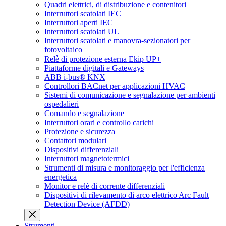
Quadri elettrici, di distribuzione e contenitori
Interruttori scatolati IEC
Interruttori aperti IEC
Interruttori scatolati UL
Interruttori scatolati e manovra-sezionatori per
fotovoltaico
Relè di protezione esterna Ekip UP+
Piattaforme digitali e Gateways
ABB i-bus® KNX
Controllori BACnet per applicazioni HVAC
Sistemi di comunicazione e segnalazione per ambienti
ospedalieri
Comando e segnalazione
Interruttori orari e controllo carichi
Protezione e sicurezza
Contattori modulari
Dispositivi differenziali
Interruttori magnetotermici
Strumenti di misura e monitoraggio per l'efficienza
energetica
Monitor e relè di corrente differenziali
Dispositivi di rilevamento di arco elettrico Arc Fault
Detection Device (AFDD)
Strumenti