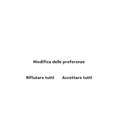
2TLA020057R1005
CAVO C8 8X0,34 SCHERMATO 50 M
Modifica delle preferenze
Rifiutare tutti
Accettare tutti