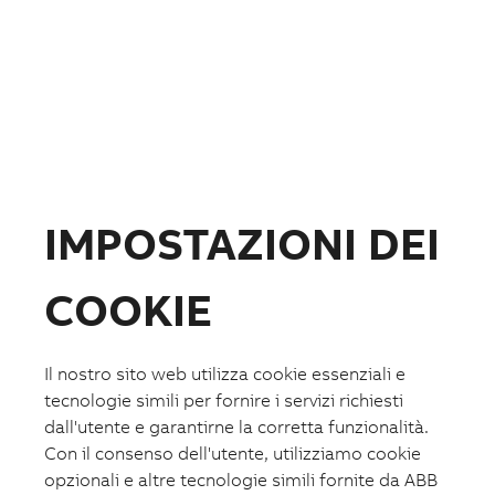
Prodotti
Prodotti
Apparecchi e sistemi per edifici e industria
Quadri elettrici, di distribuzione e contenitori
Interruttori scatolati IEC
IMPOSTAZIONI DEI
Interruttori aperti IEC
Interruttori scatolati UL
Interruttori scatolati e manovra-sezionatori per
fotovoltaico
COOKIE
Relè di protezione esterna Ekip UP+
Piattaforme digitali e Gateways
ABB i-bus® KNX
Controllori BACnet per applicazioni HVAC
Il nostro sito web utilizza cookie essenziali e
Sistemi di comunicazione e segnalazione per
tecnologie simili per fornire i servizi richiesti
ambienti ospedalieri
dall'utente e garantirne la corretta funzionalità.
Comando e segnalazione
Interruttori orari e controllo carichi
Con il consenso dell'utente, utilizziamo cookie
Protezione e sicurezza
opzionali e altre tecnologie simili fornite da ABB
Contattori modulari