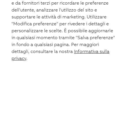
e da fornitori terzi per ricordare le preferenze
Dispositivi differenziali
Interruttori magnetotermici
dell'utente, analizzare l'utilizzo del sito e
Strumenti di misura e monitoraggio per l'efficienza
supportare le attività di marketing. Utilizzare
energetica
"Modifica preferenze" per rivedere i dettagli e
Monitor e relè di corrente differenziali
Dispositivi di rilevamento di arco elettrico Arc Fault
personalizzare le scelte. È possibile aggiornarle
Detection Device (AFDD)
in qualsiasi momento tramite "Salva preferenze"
in fondo a qualsiasi pagina. Per maggiori
Apparecchi e sistemi per residenziale
dettagli, consultare la nostra
Informativa sulla
Citofonia e videocitofonia
Serie Civili
privacy
.
Home automation
Dispositivi differenziali residenziali
Interruttori magnetotermici residenziali
Gruppi di continuità
Protezione e controllo macchinari
Quadri elettrici di automazione e casse
Sezionatori, commutatori e portafusibili
Interruttori scatolati UL
Avviamento motori
Pulsanteria