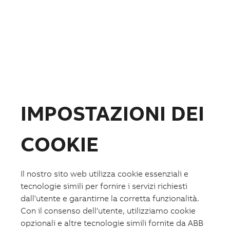
Prodotti
Prodotti
Apparecchi e sistemi per edifici e industria
Quadri elettrici, di distribuzione e contenitori
Interruttori scatolati IEC
IMPOSTAZIONI DEI
Interruttori aperti IEC
Interruttori scatolati UL
Interruttori scatolati e manovra-sezionatori per
fotovoltaico
COOKIE
Relè di protezione esterna Ekip UP+
Piattaforme digitali e Gateways
ABB i-bus® KNX
Controllori BACnet per applicazioni HVAC
Il nostro sito web utilizza cookie essenziali e
Sistemi di comunicazione e segnalazione per
tecnologie simili per fornire i servizi richiesti
ambienti ospedalieri
dall'utente e garantirne la corretta funzionalità.
Comando e segnalazione
Interruttori orari e controllo carichi
Con il consenso dell'utente, utilizziamo cookie
Protezione e sicurezza
opzionali e altre tecnologie simili fornite da ABB
Contattori modulari