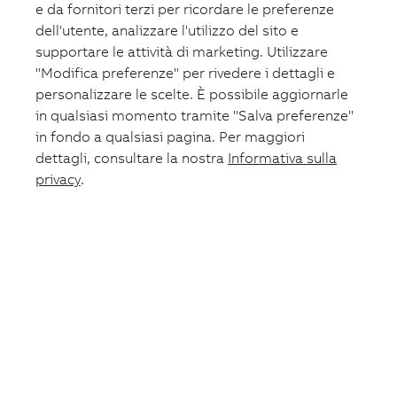
e da fornitori terzi per ricordare le preferenze
Dispositivi differenziali
Interruttori magnetotermici
dell'utente, analizzare l'utilizzo del sito e
Strumenti di misura e monitoraggio per l'efficienza
supportare le attività di marketing. Utilizzare
energetica
"Modifica preferenze" per rivedere i dettagli e
Monitor e relè di corrente differenziali
Dispositivi di rilevamento di arco elettrico Arc Fault
personalizzare le scelte. È possibile aggiornarle
Detection Device (AFDD)
in qualsiasi momento tramite "Salva preferenze"
in fondo a qualsiasi pagina. Per maggiori
Apparecchi e sistemi per residenziale
dettagli, consultare la nostra
Informativa sulla
Citofonia e videocitofonia
Serie Civili
privacy
.
Home automation
Dispositivi differenziali residenziali
Interruttori magnetotermici residenziali
Gruppi di continuità
Protezione e controllo macchinari
Quadri elettrici di automazione e casse
Sezionatori, commutatori e portafusibili
Interruttori scatolati UL
Avviamento motori
Pulsanteria