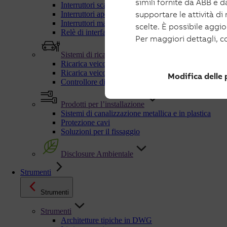
simili fornite da ABB e da
Interruttori scatolati e manovra-sezionatori per fotov
supportare le attività di
Interruttori aperti e manovra-sezionatori per fotovolt
Interruttori magnetotermici fotovoltaico
scelte. È possibile aggi
Relè di interfaccia
Per maggiori dettagli, c
Sistemi di ricarica
Ricarica veicoli elettrici in AC
Ricarica veicoli elettrici in DC
Modifica delle
Controllore dinamico di carichi C-Kit
Prodotti per l’installazione
Sistemi di canalizzazione metallica e in plastica
Protezione cavi
Soluzioni per il fissaggio
Disclosure Ambientale
Strumenti
Strumenti
Strumenti
Architetture tipiche in DWG