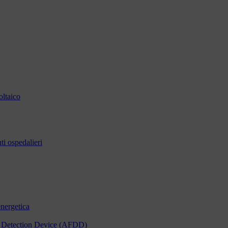
oltaico
i ospedalieri
energetica
ult Detection Device (AFDD)