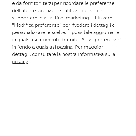
e da fornitori terzi per ricordare le preferenze
Dispositivi differenziali
Interruttori magnetotermici
dell'utente, analizzare l'utilizzo del sito e
Strumenti di misura e monitoraggio per l'efficienza
supportare le attività di marketing. Utilizzare
energetica
"Modifica preferenze" per rivedere i dettagli e
Monitor e relè di corrente differenziali
Dispositivi di rilevamento di arco elettrico Arc Fault
personalizzare le scelte. È possibile aggiornarle
Detection Device (AFDD)
in qualsiasi momento tramite "Salva preferenze"
in fondo a qualsiasi pagina. Per maggiori
Apparecchi e sistemi per residenziale
dettagli, consultare la nostra
Informativa sulla
Citofonia e videocitofonia
Serie Civili
privacy
.
Home automation
Dispositivi differenziali residenziali
Interruttori magnetotermici residenziali
Gruppi di continuità
Protezione e controllo macchinari
Quadri elettrici di automazione e casse
Sezionatori, commutatori e portafusibili
Interruttori scatolati UL
Avviamento motori
Pulsanteria