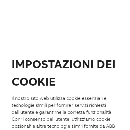
Prodotti
Prodotti
Apparecchi e sistemi per edifici e industria
Quadri elettrici, di distribuzione e contenitori
Interruttori scatolati IEC
IMPOSTAZIONI DEI
Interruttori aperti IEC
Interruttori scatolati UL
Interruttori scatolati e manovra-sezionatori per
fotovoltaico
COOKIE
Relè di protezione esterna Ekip UP+
Piattaforme digitali e Gateways
ABB i-bus® KNX
Controllori BACnet per applicazioni HVAC
Il nostro sito web utilizza cookie essenziali e
Sistemi di comunicazione e segnalazione per
tecnologie simili per fornire i servizi richiesti
ambienti ospedalieri
dall'utente e garantirne la corretta funzionalità.
Comando e segnalazione
Interruttori orari e controllo carichi
Con il consenso dell'utente, utilizziamo cookie
Protezione e sicurezza
opzionali e altre tecnologie simili fornite da ABB
Contattori modulari