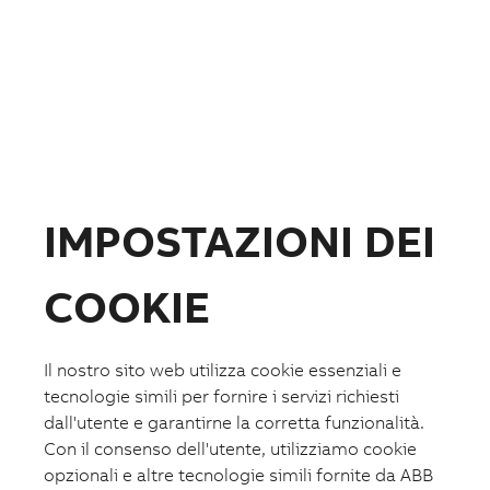
Prodotti
Prodotti
Apparecchi e sistemi per edifici e industria
Quadri elettrici, di distribuzione e contenitori
Interruttori scatolati IEC
IMPOSTAZIONI DEI
Interruttori aperti IEC
Interruttori scatolati UL
Interruttori scatolati e manovra-sezionatori per
fotovoltaico
COOKIE
Relè di protezione esterna Ekip UP+
Piattaforme digitali e Gateways
ABB i-bus® KNX
Controllori BACnet per applicazioni HVAC
Il nostro sito web utilizza cookie essenziali e
Sistemi di comunicazione e segnalazione per
tecnologie simili per fornire i servizi richiesti
ambienti ospedalieri
dall'utente e garantirne la corretta funzionalità.
Comando e segnalazione
Interruttori orari e controllo carichi
Con il consenso dell'utente, utilizziamo cookie
Protezione e sicurezza
opzionali e altre tecnologie simili fornite da ABB
Contattori modulari