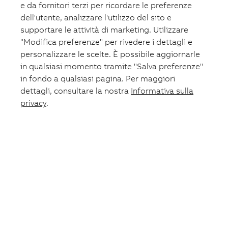
e da fornitori terzi per ricordare le preferenze
Dispositivi differenziali
Interruttori magnetotermici
dell'utente, analizzare l'utilizzo del sito e
Strumenti di misura e monitoraggio per l'efficienza
supportare le attività di marketing. Utilizzare
energetica
"Modifica preferenze" per rivedere i dettagli e
Monitor e relè di corrente differenziali
Dispositivi di rilevamento di arco elettrico Arc Fault
personalizzare le scelte. È possibile aggiornarle
Detection Device (AFDD)
in qualsiasi momento tramite "Salva preferenze"
in fondo a qualsiasi pagina. Per maggiori
Apparecchi e sistemi per residenziale
dettagli, consultare la nostra
Informativa sulla
Citofonia e videocitofonia
Serie Civili
privacy
.
Home automation
Dispositivi differenziali residenziali
Interruttori magnetotermici residenziali
Gruppi di continuità
Protezione e controllo macchinari
Quadri elettrici di automazione e casse
Sezionatori, commutatori e portafusibili
Interruttori scatolati UL
Avviamento motori
Pulsanteria