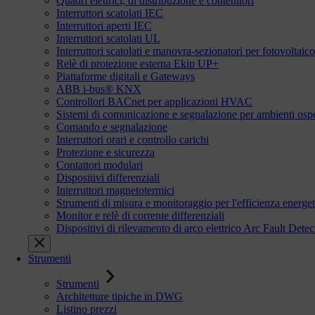
Quadri elettrici, di distribuzione e contenitori
Interruttori scatolati IEC
Interruttori aperti IEC
Interruttori scatolati UL
Interruttori scatolati e manovra-sezionatori per fotovoltaico
Relè di protezione esterna Ekip UP+
Piattaforme digitali e Gateways
ABB i-bus® KNX
Controllori BACnet per applicazioni HVAC
Sistemi di comunicazione e segnalazione per ambienti ospe
Comando e segnalazione
Interruttori orari e controllo carichi
Protezione e sicurezza
Contattori modulari
Dispositivi differenziali
Interruttori magnetotermici
Strumenti di misura e monitoraggio per l'efficienza energet
Monitor e relè di corrente differenziali
Dispositivi di rilevamento di arco elettrico Arc Fault De
Strumenti
Strumenti
Architetture tipiche in DWG
Listino prezzi