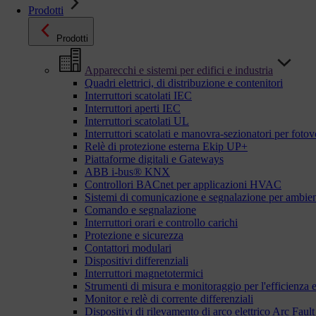
Prodotti
Prodotti
Apparecchi e sistemi per edifici e industria
Quadri elettrici, di distribuzione e contenitori
Interruttori scatolati IEC
Interruttori aperti IEC
Interruttori scatolati UL
Interruttori scatolati e manovra-sezionatori per fotov
Relè di protezione esterna Ekip UP+
Piattaforme digitali e Gateways
ABB i-bus® KNX
Controllori BACnet per applicazioni HVAC
Sistemi di comunicazione e segnalazione per ambient
Comando e segnalazione
Interruttori orari e controllo carichi
Protezione e sicurezza
Contattori modulari
Dispositivi differenziali
Interruttori magnetotermici
Strumenti di misura e monitoraggio per l'efficienza 
Monitor e relè di corrente differenziali
Dispositivi di rilevamento di arco elettrico Arc Fa