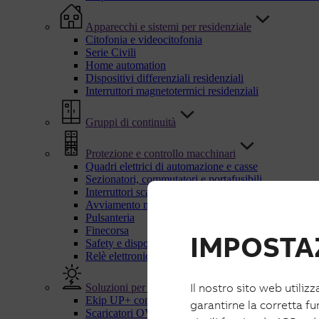
Apparecchi e sistemi per residenziale
Citofonia e videocitofonia
Serie Civili
Home automation
Dispositivi differenziali residenziali
Interruttori magnetotermici residenziali
Gruppi di continuità
Protezione e controllo macchinari
Quadri elettrici di automazione e casse
Sezionatori, commutatori e portafusibili
Interruttori scatolati UL
Avviamento motori
Pulsanteria
Finecorsa
IMPOSTAZ
Safety e dispositivi di sicurezza
Relè elettronici e di controllo
Il nostro sito web utilizz
Soluzioni per energie rinnovabili
Ekip UP+ con IPS
garantirne la corretta fu
Scaricatori OVR PV