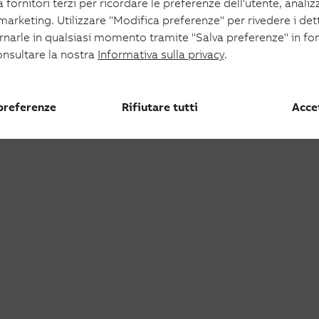
 fornitori terzi per ricordare le preferenze dell'utente, analizza
oltaico
 marketing. Utilizzare "Modifica preferenze" per rivedere i det
aico
ornarle in qualsiasi momento tramite "Salva preferenze" in fo
onsultare la nostra
Informativa sulla privacy
.
 preferenze
Rifiutare tutti
Accet