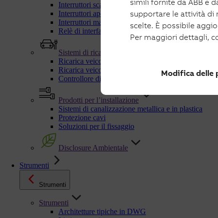
simili fornite da ABB e da
Interruttori scatolati e manovra-sezionatori per fotov
supportare le attività di
Interruttori aperti e manovra-sezionatori per fotovolt
Interruttori magnetotermici fotovoltaico
scelte. È possibile aggi
Relè di interfaccia
Per maggiori dettagli, c
Sistemi di ricarica
Ricarica veicoli elettrici in AC
Ricarica veicoli elettrici in DC
Modifica delle
Controllore dinamico di carichi C-Kit
Prodotti per l’installazione
Sistemi di canalizzazione metallica e in plastica
Protezione cavi
Soluzioni per il fissaggio
Disclosure Ambientale
Strumenti
Strumenti
Strumenti
Architetture tipiche in DWG