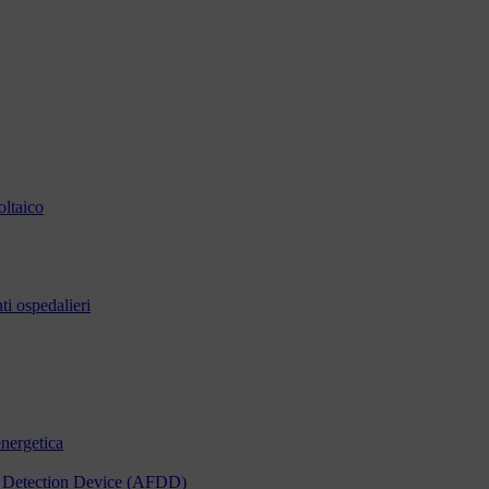
oltaico
i ospedalieri
energetica
ult Detection Device (AFDD)