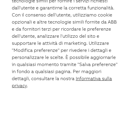
tecnologie simili per fornire i servizi richiesti
Fotovoltaico
dall'utente e garantirne la corretta funzionalità.
Formazione
ABB.com
Con il consenso dell'utente, utilizziamo cookie
opzionali e altre tecnologie simili fornite da ABB
e da fornitori terzi per ricordare le preferenze
dell'utente, analizzare l'utilizzo del sito e
supportare le attività di marketing. Utilizzare
"Modifica preferenze" per rivedere i dettagli e
personalizzare le scelte. È possibile aggiornarle
in qualsiasi momento tramite "Salva preferenze"
in fondo a qualsiasi pagina. Per maggiori
dettagli, consultare la nostra
Informativa sulla
privacy
.
Lista preferiti