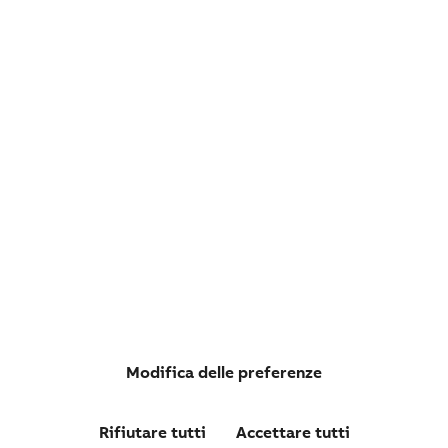
ET 642 7
RELÈ DI MONITORAGGIO DEL LIVELLO DI LIQUIDI MIN
24VCA
Modifica delle preferenze
Rifiutare tutti
Accettare tutti