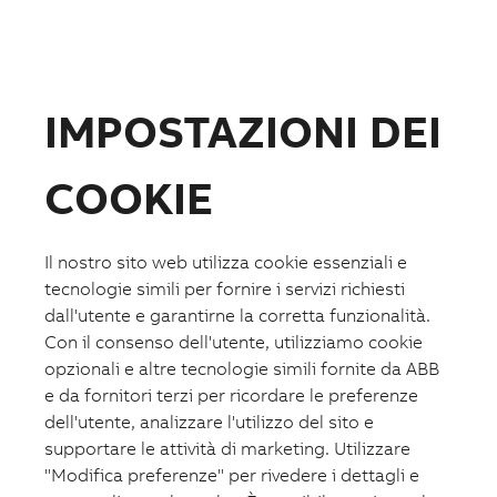
Disclosure Ambientale
Strumenti
Strumenti
IMPOSTAZIONI DEI
Strumenti
Architetture tipiche in DWG
COOKIE
Listino prezzi
Cataloghi e documentazione
Configuratori e selettori
Promozioni
Il nostro sito web utilizza cookie essenziali e
Soluzioni
tecnologie simili per fornire i servizi richiesti
dall'utente e garantirne la corretta funzionalità.
Soluzioni
Con il consenso dell'utente, utilizziamo cookie
opzionali e altre tecnologie simili fornite da ABB
Soluzioni
Intelligent distribution
e da fornitori terzi per ricordare le preferenze
Data Center
dell'utente, analizzare l'utilizzo del sito e
Casa Aumentata
supportare le attività di marketing. Utilizzare
Mobilità Aumentata
Edifici Aumentati
"Modifica preferenze" per rivedere i dettagli e
Machine