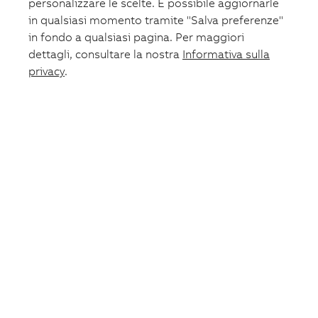
personalizzare le scelte. È possibile aggiornarle
Fotovoltaico
in qualsiasi momento tramite "Salva preferenze"
Formazione
ABB.com
in fondo a qualsiasi pagina. Per maggiori
dettagli, consultare la nostra
Informativa sulla
privacy
.
Lista preferiti