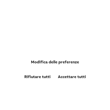
CM-UFD.M34M REL INTERFACCIA DEWA MODBUS
Modifica delle preferenze
Rifiutare tutti
Accettare tutti