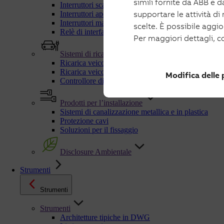
simili fornite da ABB e da
Interruttori scatolati e manovra-sezionatori per fotov
supportare le attività di
Interruttori aperti e manovra-sezionatori per fotovolt
Interruttori magnetotermici fotovoltaico
scelte. È possibile aggi
Relè di interfaccia
Per maggiori dettagli, c
Sistemi di ricarica
Ricarica veicoli elettrici in AC
Ricarica veicoli elettrici in DC
Modifica delle
Controllore dinamico di carichi C-Kit
Prodotti per l’installazione
Sistemi di canalizzazione metallica e in plastica
Protezione cavi
Soluzioni per il fissaggio
Disclosure Ambientale
Strumenti
Strumenti
Strumenti
Architetture tipiche in DWG