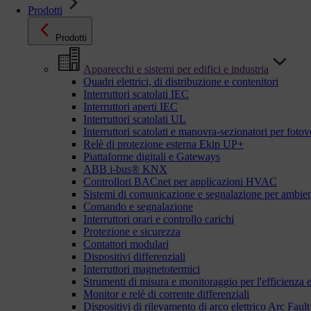
Prodotti
Prodotti
Apparecchi e sistemi per edifici e industria
Quadri elettrici, di distribuzione e contenitori
Interruttori scatolati IEC
Interruttori aperti IEC
Interruttori scatolati UL
Interruttori scatolati e manovra-sezionatori per fotov
Relè di protezione esterna Ekip UP+
Piattaforme digitali e Gateways
ABB i-bus® KNX
Controllori BACnet per applicazioni HVAC
Sistemi di comunicazione e segnalazione per ambient
Comando e segnalazione
Interruttori orari e controllo carichi
Protezione e sicurezza
Contattori modulari
Dispositivi differenziali
Interruttori magnetotermici
Strumenti di misura e monitoraggio per l'efficienza 
Monitor e relè di corrente differenziali
Dispositivi di rilevamento di arco elettrico Arc Fa