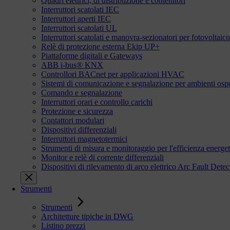
Quadri elettrici, di distribuzione e contenitori
Interruttori scatolati IEC
Interruttori aperti IEC
Interruttori scatolati UL
Interruttori scatolati e manovra-sezionatori per fotovoltaico
Relè di protezione esterna Ekip UP+
Piattaforme digitali e Gateways
ABB i-bus® KNX
Controllori BACnet per applicazioni HVAC
Sistemi di comunicazione e segnalazione per ambienti ospe
Comando e segnalazione
Interruttori orari e controllo carichi
Protezione e sicurezza
Contattori modulari
Dispositivi differenziali
Interruttori magnetotermici
Strumenti di misura e monitoraggio per l'efficienza energet
Monitor e relè di corrente differenziali
Dispositivi di rilevamento di arco elettrico Arc Fault De
Strumenti
Strumenti
Architetture tipiche in DWG
Listino prezzi