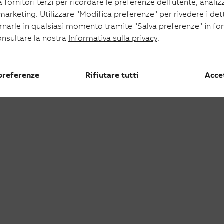
 fornitori terzi per ricordare le preferenze dell'utente, analizza
oltaico
 marketing. Utilizzare "Modifica preferenze" per rivedere i det
aico
ornarle in qualsiasi momento tramite "Salva preferenze" in fo
onsultare la nostra
Informativa sulla privacy
.
 preferenze
Rifiutare tutti
Accet