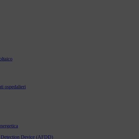
oltaico
i ospedalieri
energetica
ult Detection Device (AFDD)