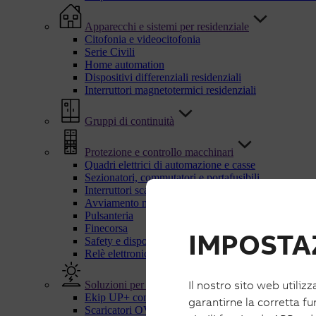
Apparecchi e sistemi per residenziale
Citofonia e videocitofonia
Serie Civili
Home automation
Dispositivi differenziali residenziali
Interruttori magnetotermici residenziali
Gruppi di continuità
Protezione e controllo macchinari
Quadri elettrici di automazione e casse
Sezionatori, commutatori e portafusibili
Interruttori scatolati UL
Avviamento motori
Pulsanteria
Finecorsa
IMPOSTAZ
Safety e dispositivi di sicurezza
Relè elettronici e di controllo
Il nostro sito web utilizz
Soluzioni per energie rinnovabili
Ekip UP+ con IPS
garantirne la corretta fu
Scaricatori OVR PV