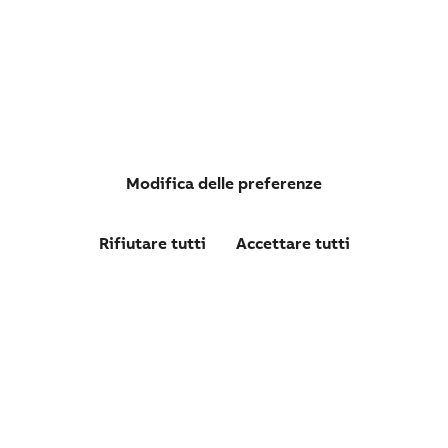
Modifica delle preferenze
Rifiutare tutti
Accettare tutti
LS31P51D11
LS31P51D11 CONT. 1NA+1NC TESTA A LEVA REGOLABILE
CON ROTELLA IN POLIAMMIDE Ø 18 MM