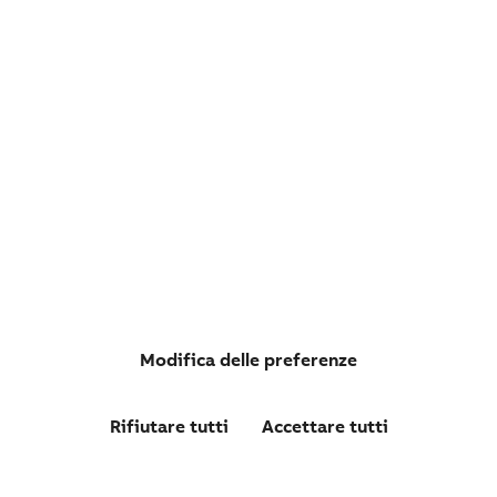
LS31P13B11 CONT. 1NA+1NC TESTA A PISTONCINO CON
ROTELLA IN PLASTICA
Modifica delle preferenze
Rifiutare tutti
Accettare tutti